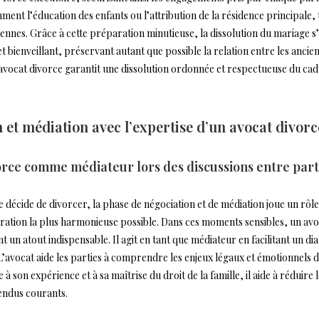
ent l’éducation des enfants ou l’attribution de la résidence principale, 
rennes. Grâce à cette préparation minutieuse, la dissolution du mariage 
t bienveillant, préservant autant que possible la relation entre les ancien
 avocat divorce garantit une dissolution ordonnée et respectueuse du cad
 et médiation avec l’expertise d’un avocat divorc
orce comme médiateur lors des discussions entre part
décide de divorcer, la phase de négociation et de médiation joue un rôl
ration la plus harmonieuse possible. Dans ces moments sensibles, un avo
 un atout indispensable. Il agit en tant que médiateur en facilitant un di
L’avocat aide les parties à comprendre les enjeux légaux et émotionnels d
à son expérience et à sa maîtrise du droit de la famille, il aide à réduire l
tendus courants.