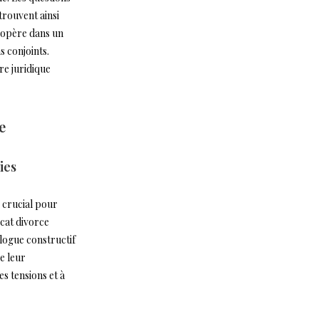
trouvent ainsi
s’opère dans un
s conjoints.
re juridique
e
ies
e crucial pour
cat divorce
alogue constructif
e leur
es tensions et à