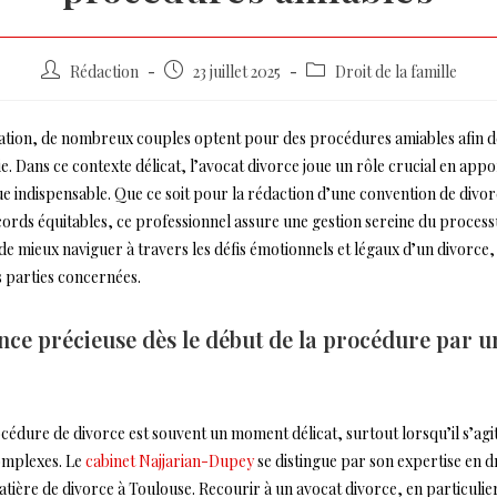
Auteur/autrice
Post
Post
Rédaction
23 juillet 2025
Droit de la famille
de
published:
category:
la
ation, de nombreux couples optent pour des procédures amiables afin 
publication :
. Dans ce contexte délicat, l’avocat divorce joue un rôle crucial en app
ue indispensable. Que ce soit pour la rédaction d’une convention de divor
cords équitables, ce professionnel assure une gestion sereine du proce
e mieux naviguer à travers les défis émotionnels et légaux d’un divorce,
s parties concernées.
nce précieuse dès le début de la procédure par u
édure de divorce est souvent un moment délicat, surtout lorsqu’il s’agi
omplexes. Le
cabinet Najjarian-Dupey
se distingue par son expertise en dr
ière de divorce à Toulouse. Recourir à un avocat divorce, en particulie