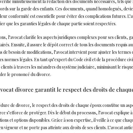
vérifie minutieusement la rédaction des documents nécessaires, tels que 
ccords sur la garde des enfants. Ces documents, quand homologués, devi
leur conformité est essentielle pour éviter des complications futures. L’
ier que les garanties légales de chaque partie soient respectées.
ons, l’avocat clarifie les aspects juridiques complexes pour ses clients, ga
lairés. Ensuite, il assure le dépôt correct de tous les documents requis a
 de besoin de modifications, l’avocat intervient pour ajuster les termes 
es normes légales. En tant qu’expert du Code civil et de la procédure civi
 clients à travers les méandres du système judiciaire, minimisant le risqu
der le prononcé du divorce.
ocat divorce garantit le respect des droits de chaqu
dure de divorce, le respect des droits de chaque époux constitue un as
rce s’efforce de protéger. Dès le début du processus, l’avocat explique 
tions et options disponibles. Grâce à son expertise, il veille à ce que chaq
 en vigueur et ne porte pas atteinte aux droits de ses clients. L’avocat anti