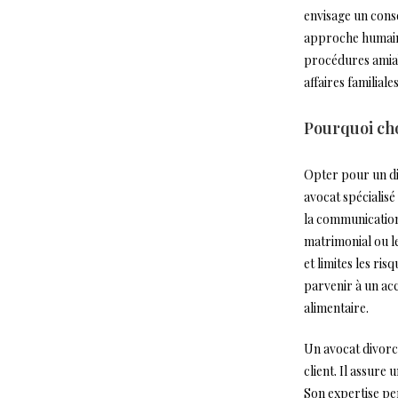
envisage un cons
approche humaine
procédures amiabl
affaires familia
Pourquoi cho
Opter pour un di
avocat spécialisé 
la communication 
matrimonial ou l
et limites les ri
parvenir à un ac
alimentaire.
Un avocat divorce
client. Il assure
Son expertise pe