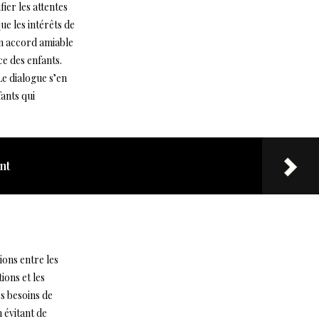
ier les attentes
ue les intérêts de
un accord amiable
ce des enfants.
Le dialogue s’en
ants qui
nt
ions entre les
ions et les
s besoins de
n évitant de