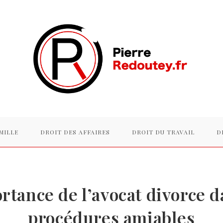
MILLE
DROIT DES AFFAIRES
DROIT DU TRAVAIL
D
rtance de l’avocat divorce d
procédures amiables