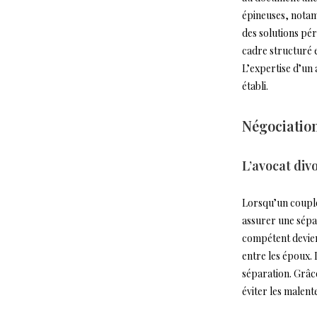
épineuses, notamm
des solutions pé
cadre structuré e
L’expertise d’un
établi.
Négociation
L’avocat div
Lorsqu’un couple 
assurer une sépa
compétent devient
entre les époux. 
séparation. Grâce 
éviter les malen