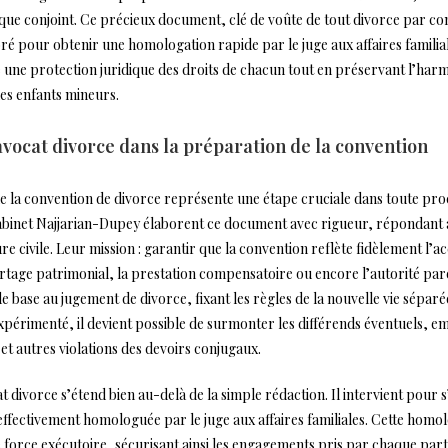
aque conjoint. Ce précieux document, clé de voûte de tout divorce par c
ré pour obtenir une homologation rapide par le juge aux affaires familial
une protection juridique des droits de chacun tout en préservant l’harmo
les enfants mineurs.
’avocat divorce dans la préparation de la convention
e la convention de divorce représente une étape cruciale dans toute pr
abinet Najjarian-Dupey élaborent ce document avec rigueur, répondant 
 civile. Leur mission : garantir que la convention reflète fidèlement l’
rtage patrimonial, la prestation compensatoire ou encore l’autorité pare
e base au jugement de divorce, fixant les règles de la nouvelle vie séparé
périmenté, il devient possible de surmonter les différends éventuels, em
 et autres violations des devoirs conjugaux.
at divorce s’étend bien au-delà de la simple rédaction. Il intervient pour 
effectivement homologuée par le juge aux affaires familiales. Cette homo
force exécutoire, sécurisant ainsi les engagements pris par chaque parti