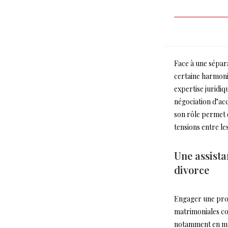
Face à une sépar
certaine harmonie
expertise juridiq
négociation d’ac
son rôle permet d
tensions entre le
Une assista
divorce
Engager une proc
matrimoniales c
notamment en mat